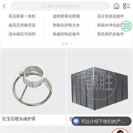
请输入您要搜索的内容
高压喷雾一体机
超精密雾化喷嘴
高压管道连接件
超高压传输管道
智能化控制大全
前端水净化处理
进水稳压与加药
检修控制必备件
系统保护必备件
更多雾化产品
更多
红宝石喷头保护罩
主机保护专用百叶窗
可以介绍下你们的产品么