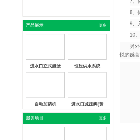
7、
温
8、
9、
产品展示
更多
软水系统
进水口三级超滤
（10吋）
10
雾森降温-游乐场喷
雾森降温-工厂车间
雾降温
喷雾降温
另外，
悦的感官
进水口立式超滤
恒压供水系统
（不锈钢）
造景—水雾造景
室外降温—喷雾降
温设备
自动加药机
进水口减压阀(黄
铜）
服务项目
更多
工业除尘—喷雾除
环境治理—垃圾场
尘
除臭