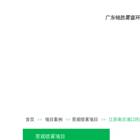
机械式 旋转喷头
三段式喷头（黄
铜）
广东锦胜雾森
燃油喷头
不锈钢空心喷头
特质红宝石喷头底
特质红宝石喷头底
座（便接式）
座（卡扣式）
特质红宝石喷头底
特质红宝石喷头底
首页
>>
项目案例
>>
景观喷雾项目
>>
江苏南京浦口区
座（不锈钢卡扣
座（焊接式）
式）
景观喷雾项目