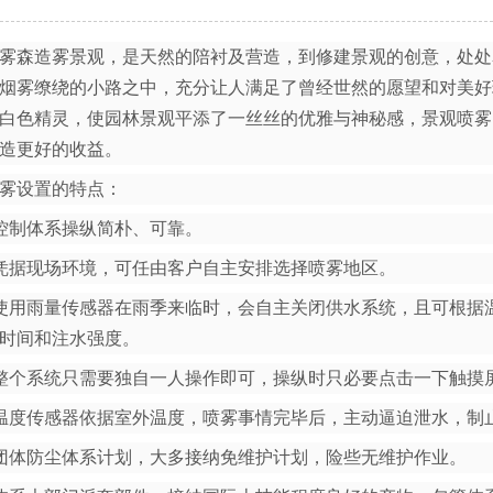
森造雾景观，是天然的陪衬及营造，到修建景观的创意，处处
烟雾缭绕的小路之中，充分让人满足了曾经世然的愿望和对美好
白色精灵，使园林景观平添了一丝丝的优雅与神秘感，景观喷雾
造更好的收益。
雾设置的特点：
控制体系操纵简朴、可靠。
凭据现场环境，可任由客户自主安排选择喷雾地区。
使用雨量传感器在雨季来临时，会自主关闭供水系统，且可根据
时间和注水强度。
整个系统只需要独自一人操作即可，操纵时只必要点击一下触摸
温度传感器依据室外温度，喷雾事情完毕后，主动逼迫泄水，制
团体防尘体系计划，大多接纳免维护计划，险些无维护作业。