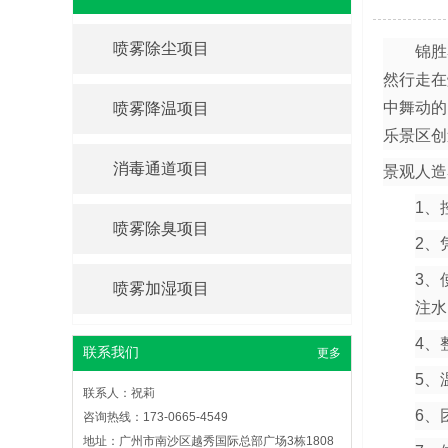
喷雾除尘项目
高压不锈钢管
高压紫铜管
锦胜雾
然行走在
中舞动的
喷雾降温项目
乐景区创
消毒通道项目
高压复合管
软启动柜
景观人造
1、
喷雾除臭项目
2、
3、
喷雾加湿项目
远程集中遥控控制
远程集中软件控制
注水
系统
系统（手机APP）
4、
联系我们
更多
5、
联系人：祝莉
红外感应器
进水口卧式超滤
6、
咨询热线：173-0665-4549
（不锈钢）
雾森降温-加油站降
园林降温-喷雾降温
地址：广州市南沙区越秀国际总部广场3栋1808