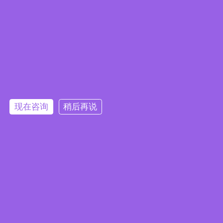
相关商品
雾森降温-加油站降温
园林降温-喷雾降温
雾森降温-游乐场喷雾
现在咨询
稍后再说
降温
雾森降温-工厂车间喷
雾降温