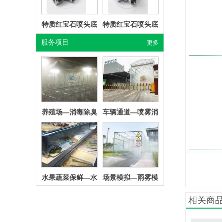
高压不锈钢管
高压紫铜管
服务项目
更多
养殖场—消毒除臭
车辆通道—喷雾消
毒
高压复合管
软启动柜
水果蔬菜保鲜—水
场景模拟—雨雾模
雾加湿设备
拟雾效
远程集中遥控控制
远程集中软件控制
系统
系统（手机APP）
城市除尘—灯杆喷
雾除尘
相关商
红外感应器
进水口卧式超滤
（不锈钢）