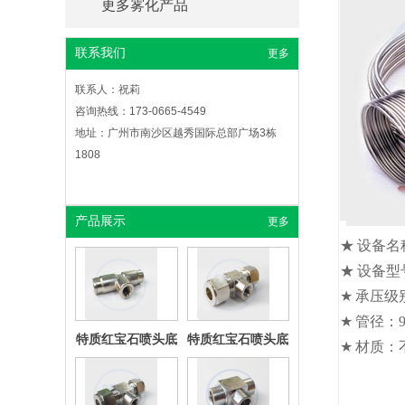
更多雾化产品
机械式 旋转喷头
三段式喷头（黄
雾森降温-加油站
园林降温-喷雾降
铜）
降温
温
联系我们
更多
联系人：祝莉
咨询热线：173-0665-4549
燃油喷头
不锈钢空心喷头
雾森降温-游乐场
雾森降温-工厂车
地址：广州市南沙区越秀国际总部广场3栋
喷雾降温
间喷雾降温
1808
产品展示
更多
特质红宝石喷头底
特质红宝石喷头底
★ 设备
座（便接式）
座（卡扣式）
造景—水雾造景
室外降温—喷雾降
温设备
★ 设备型号
★ 承压级别
★ 管径：9
特质红宝石喷头底
特质红宝石喷头底
★ 材质
座（不锈钢卡扣
座（焊接式）
工业除尘—喷雾除
环境治理—垃圾场
式）
尘
除臭